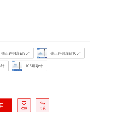
锐正钨钢扁钻95°
锐正钨钢扁钻105°
导针
105度导针
车
收藏
比较