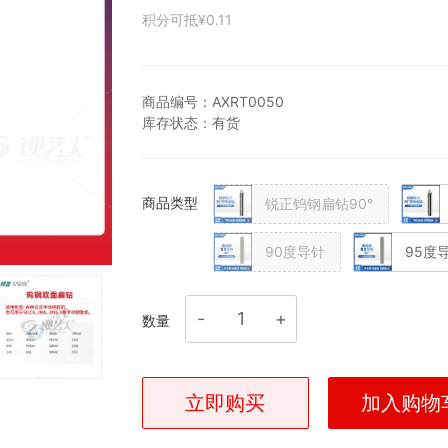
积分可抵
¥0.11
商品编号：
AXRT0050
库存状态：
有货
商品类型
锐正钨钢扁钻90°
90度导针
95度
数量
立即购买
加入购物