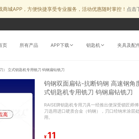
载商城APP，方便快捷享受专业服务，活动优惠随时掌控！
点击
首页
所有产品
APP下载
钥匙机
夹具及配
刀） 立式钥匙机专用铣刀 钨钢扁钻铣刀
钨钢双面扁钻-抗断钨钢 高速钢角
式钥匙机专用铣刀 钨钢扁钻铣刀
RAISE牌钥匙机专用刀具一经推出便深受锁匠师傅
刀选用进口硬质合金（钨钢），刃口经纳米涂层处
用。
11
¥