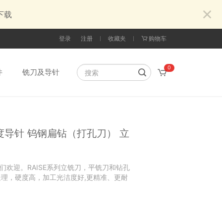
下载
登录
注册
收藏夹
购物车
0
件
铣刀及导针
度导针 钨钢扁钻（打孔刀） 立
们欢迎。RAISE系列立铣刀，平铣刀和钻孔
理，硬度高，加工光洁度好,更精准、更耐