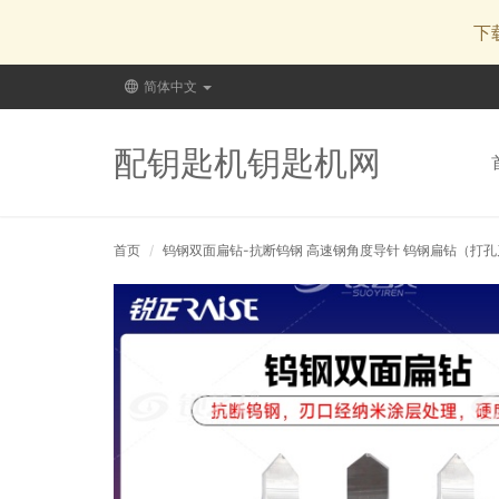
下
简体中文
配钥匙机钥匙机网
首页
钨钢双面扁钻-抗断钨钢 高速钢角度导针 钨钢扁钻（打孔